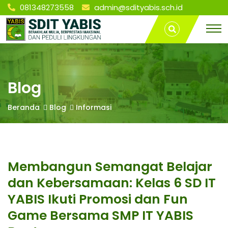
081348273558
admin@sdityabis.sch.id
S
Membangun
T
Semangat
r
Belajar dan
a
D
Kebersamaan:
v
Kelas 6 SD IT
e
YABIS Ikuti
l
I
Promosi dan
L
Blog
Fun Game
a
Bersama SMP
m
T
Beranda
Blog
Informasi
IT YABIS
p
Bontang | SD
u
IT YABIS
n
Y
BONTANG
g
P
Membangun Semangat Belajar
A
a
l
dan Kebersamaan: Kelas 6 SD IT
e
B
m
YABIS Ikuti Promosi dan Fun
b
Game Bersama SMP IT YABIS
a
n