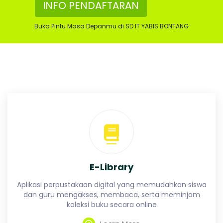
I
INFO PENDAFTARAN
g
,
S
T
Buka Pintu Masa Depanmu di SD IT YABIS BONTANG
r
a
B
v
e
l
O
P
a
l
N
e
m
T
b
a
n
A
g
E-Library
L
Aplikasi perpustakaan digital yang memudahkan siswa
a
N
dan guru mengakses, membaca, serta meminjam
m
koleksi buku secara online
p
u