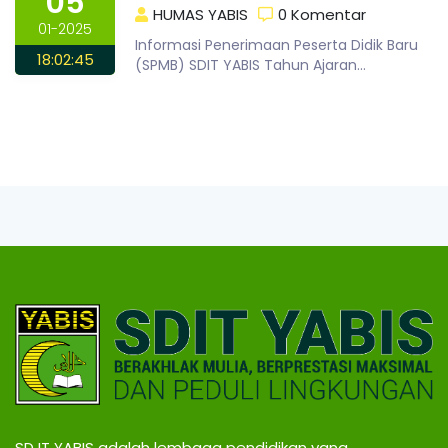
05
HUMAS YABIS
0 Komentar
01-2025
Informasi Penerimaan Peserta Didik Baru
18:02:45
(SPMB) SDIT YABIS Tahun Ajaran
2026/2027 Dengan hormat, kami
informasikan bahwa Pene..
SD IT YABIS adalah lembaga pendidikan yang