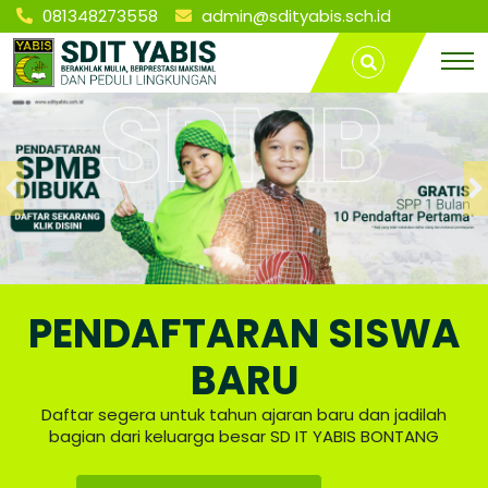
081348273558
admin@sdityabis.sch.id
S
SD IT
T
YABIS
r
BONTANG
a
D
v
e
l
I
L
a
m
T
p
u
n
Y
g
PENDAFTARAN SISWA
P
A
a
BARU
l
e
B
Daftar segera untuk tahun ajaran baru dan jadilah
m
bagian dari keluarga besar SD IT YABIS BONTANG
b
a
n