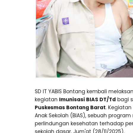
u
G
n
g
SD IT YABIS Bontang kembali melaksa
kegiatan
Imunisasi BIAS DT/Td
bagi 
Puskesmas Bontang Barat
. Kegiatan
Anak Sekolah (BIAS), sebuah program
perlindungan kesehatan terhadap pen
sekolah dasar, Jum'at (28/11/2025).