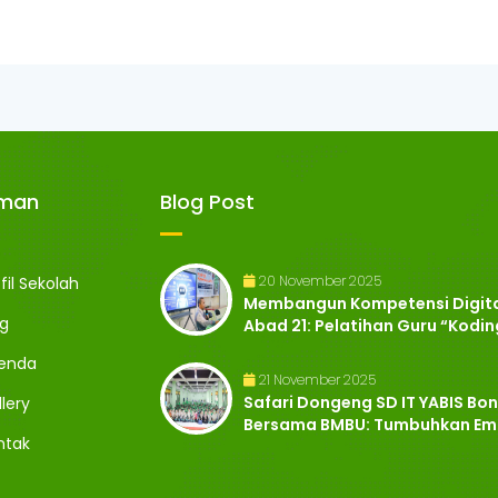
aman
Blog Post
20 November 2025
fil Sekolah
Membangun Kompetensi Digit
og
Abad 21: Pelatihan Guru “Kodin
Kecer..
enda
21 November 2025
Safari Dongeng SD IT YABIS Bo
lery
Bersama BMBU: Tumbuhkan Em
ntak
dan ..