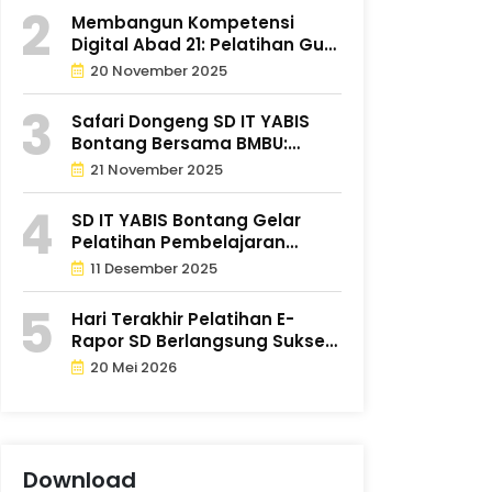
Membangun Kompetensi
Digital Abad 21: Pelatihan Guru
�..
20 November 2025
Safari Dongeng SD IT YABIS
Bontang Bersama BMBU:
Tumbuh..
21 November 2025
SD IT YABIS Bontang Gelar
Pelatihan Pembelajaran
Mendal..
11 Desember 2025
Hari Terakhir Pelatihan E-
Rapor SD Berlangsung Sukses
d..
20 Mei 2026
Download