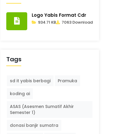
Logo Yabis Format Cdr
934.71 KB
7063 Download
Tags
sd it yabis berbagi
Pramuka
koding ai
ASAS (Asesmen Sumatif Akhir
Semester 1)
donasi banjir sumatra