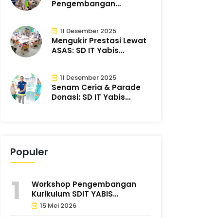
Pengembangan
Kurikulum SDIT YABIS
Tingkatkan K..
11 Desember 2025
Mengukir Prestasi Lewat
ASAS: SD IT Yabis
Mantapkan Pem..
11 Desember 2025
Senam Ceria & Parade
Donasi: SD IT Yabis
Bergerak Bersa..
Populer
Workshop Pengembangan
Kurikulum SDIT YABIS
Tingkatkan K..
15 Mei 2026