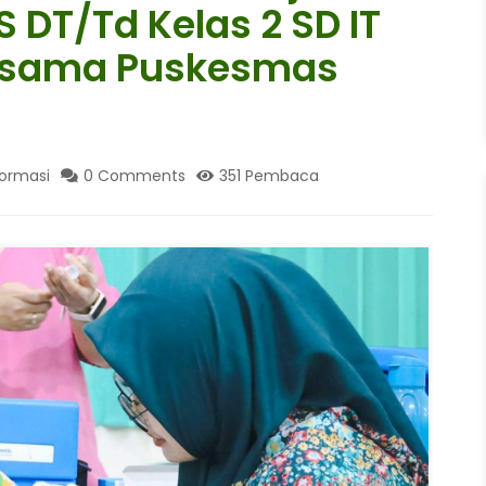
S DT/Td Kelas 2 SD IT
ersama Puskesmas
formasi
0 Comments
351 Pembaca