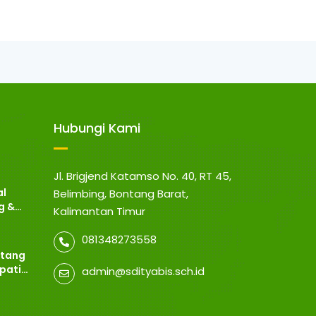
Hubungi Kami
Jl. Brigjend Katamso No. 40, RT 45,
al
Belimbing, Bontang Barat,
g &
Kalimantan Timur
081348273558
ntang
pati
admin@sdityabis.sch.id